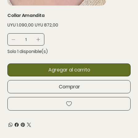
Collar Amandita
Precio
Precio
UYU 1.090,00
UYU 872,00
original
de
oferta
Solo 1 disponible(s)
Agregar al carrito
Comprar