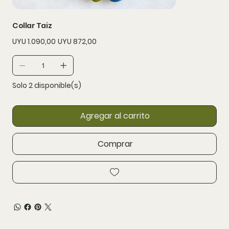
Collar Taiz
Precio
Precio
UYU 1.090,00
UYU 872,00
original
de
oferta
Solo 2 disponible(s)
Agregar al carrito
Comprar