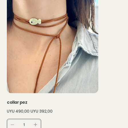
collar pez
Precio
Precio
UYU 490,00
UYU 392,00
original
de
oferta