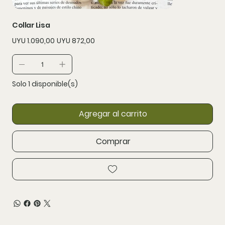
Collar Lisa
Precio
Precio
UYU 1.090,00
UYU 872,00
original
de
oferta
Solo 1 disponible(s)
Agregar al carrito
Comprar