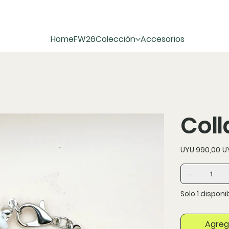
Home
FW26
Colección
Accesorios
Coll
Precio
Pr
UYU 990,00
U
original
de
ofe
Solo 1 disponi
Agrega