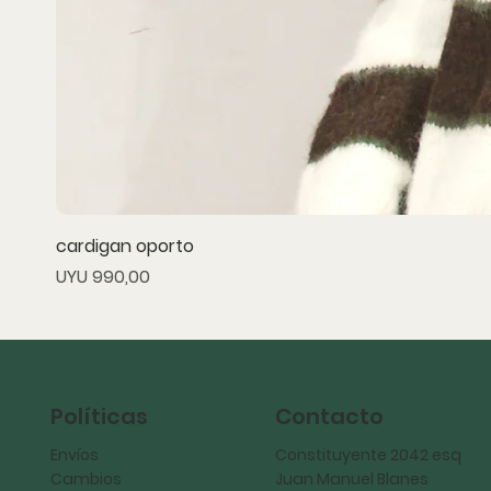
cardigan oporto
Precio
UYU 990,00
Políticas
Contacto
Envíos
Constituyente 2042 esq
Cambios
Juan Manuel Blanes